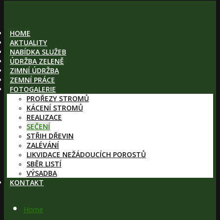
HOME
AKTUALITY
NABÍDKA SLUŽEB
ÚDRŽBA ZELENĚ
ZIMNÍ ÚDRŽBA
ZEMNÍ PRÁCE
FOTOGALERIE
PROŘEZY STROMŮ
KÁCENÍ STROMŮ
REALIZACE
SEČENÍ
STŘIH DŘEVIN
ZALÉVÁNÍ
LIKVIDACE NEŽÁDOUCÍCH POROSTŮ
SBĚR LISTÍ
VÝSADBA
KONTAKT
Home