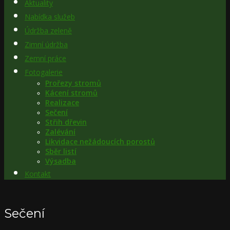
Aktuality
Nabídka služeb
Údržba zeleně
Zimní údržba
Zemní práce
Fotogalerie
Prořezy stromů
Kácení stromů
Realizace
Sečení
Střih dřevin
Zalévání
Likvidace nežádoucích porostů
Sběr listí
Výsadba
Kontakt
Sečení